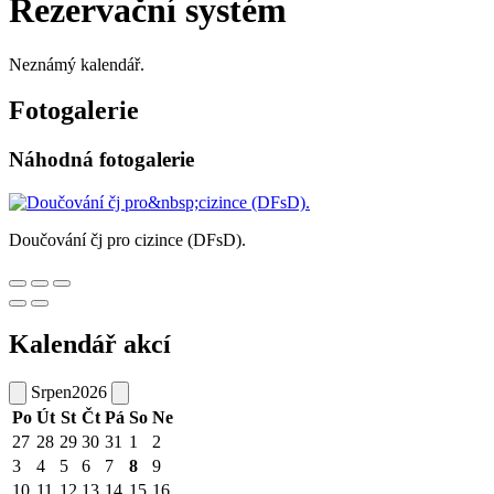
Rezervační systém
Neznámý kalendář.
Fotogalerie
Náhodná fotogalerie
Doučování čj pro cizince (DFsD).
Kalendář akcí
Srpen
2026
Po
Út
St
Čt
Pá
So
Ne
27
28
29
30
31
1
2
3
4
5
6
7
8
9
10
11
12
13
14
15
16