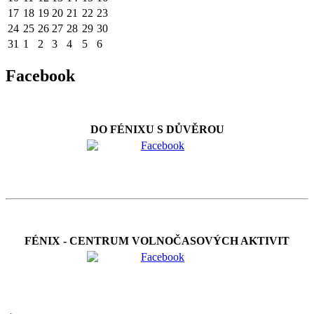
17
18
19
20
21
22
23
24
25
26
27
28
29
30
31
1
2
3
4
5
6
Facebook
DO FÉNIXU S DŮVĚROU
FÉNIX - CENTRUM VOLNOČASOVÝCH AKTIVIT