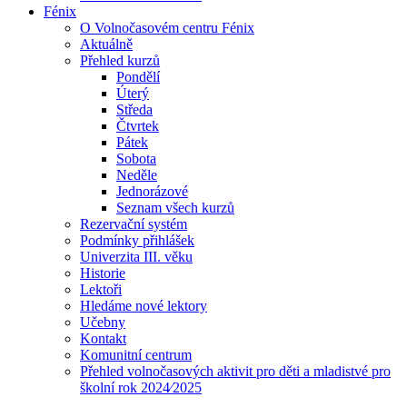
Fénix
O Volnočasovém centru Fénix
Aktuálně
Přehled kurzů
Pondělí
Úterý
Středa
Čtvrtek
Pátek
Sobota
Neděle
Jednorázové
Seznam všech kurzů
Rezervační systém
Podmínky přihlášek
Univerzita III. věku
Historie
Lektoři
Hledáme nové lektory
Učebny
Kontakt
Komunitní centrum
Přehled volnočasových aktivit pro děti a mladistvé pro
školní rok 2024⁄2025