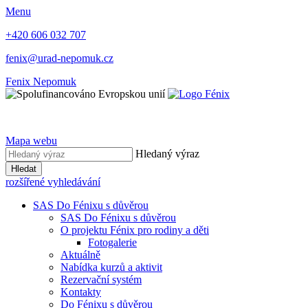
Menu
+420 606 032 707
fenix@urad-nepomuk.cz
Fenix Nepomuk
Mapa webu
Hledaný výraz
Hledat
rozšířené vyhledávání
SAS Do Fénixu s důvěrou
SAS Do Fénixu s důvěrou
O projektu Fénix pro rodiny a děti
Fotogalerie
Aktuálně
Nabídka kurzů a aktivit
Rezervační systém
Kontakty
Do Fénixu s důvěrou