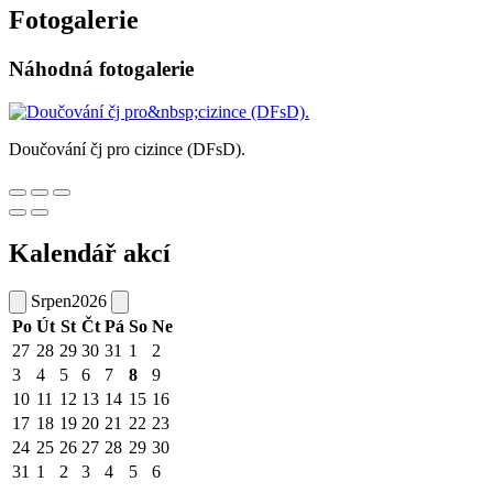
Fotogalerie
Náhodná fotogalerie
Doučování čj pro cizince (DFsD).
Kalendář akcí
Srpen
2026
Po
Út
St
Čt
Pá
So
Ne
27
28
29
30
31
1
2
3
4
5
6
7
8
9
10
11
12
13
14
15
16
17
18
19
20
21
22
23
24
25
26
27
28
29
30
31
1
2
3
4
5
6