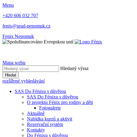
Menu
+420 606 032 707
fenix@urad-nepomuk.cz
Fenix Nepomuk
Mapa webu
Hledaný výraz
Hledat
rozšířené vyhledávání
SAS Do Fénixu s důvěrou
SAS Do Fénixu s důvěrou
O projektu Fénix pro rodiny a děti
Fotogalerie
Aktuálně
Nabídka kurzů a aktivit
Rezervační systém
Kontakty
Do Fénixu s důvěrou