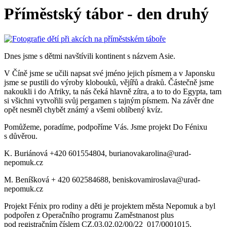
Příměstský tábor - den druhý
Dnes jsme s dětmi navštívili kontinent s názvem Asie.
V Číně jsme se učili napsat své jméno jejich písmem a v Japonsku
jsme se pustili do výroby klobouků, vějířů a draků. Částečně jsme
nakoukli i do Afriky, ta nás čeká hlavně zítra, a to to do Egypta, tam
si všichni vytvořili svůj pergamen s tajným písmem. Na závěr dne
opět nesměl chybět známý a všemi oblíbený kvíz.
Pomůžeme, poradíme, podpoříme Vás. Jsme projekt Do Fénixu
s důvěrou.
K. Buriánová +420 601554804, burianovakarolina@urad-
nepomuk.cz
M. Beníšková + 420 602584688, beniskovamiroslava@urad-
nepomuk.cz
Projekt Fénix pro rodiny a děti je projektem města Nepomuk a byl
podpořen z Operačního programu Zaměstnanost plus
pod registračním číslem CZ.03.02.02/00/22_017/0001015.