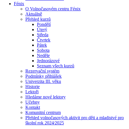
Fénix
O Volnočasovém centru Fénix
Aktuálně
Přehled kurzů
Pondělí
Úterý
Středa
Čtvrtek
Pátek
Sobota
Neděle
Jednorázové
Seznam všech kurzů
Rezervační systém
Podmínky přihlášek
Univerzita III. věku
Historie
Lektoři
Hledáme nové lektory
Učebny
Kontakt
Komunitní centrum
Přehled volnočasových aktivit pro děti a mladistvé pro
školní rok 2024⁄2025